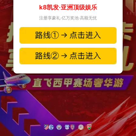
k8凯发·亚洲顶级娱乐
注册享豪礼·亿万奖池·高额无忧